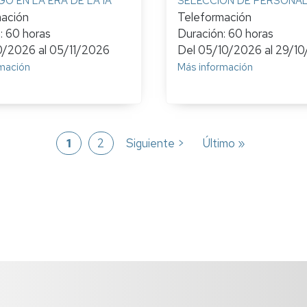
O EN LA ERA DE LA IA
SELECCIÓN DE PERSONA
mación
Teleformación
: 60 horas
Duración: 60 horas
0/2026
al
05/11/2026
Del
05/10/2026
al
29/10
mación
Más información
Página
1
Página
2
Siguiente
Siguiente >
Última
Último »
página
página