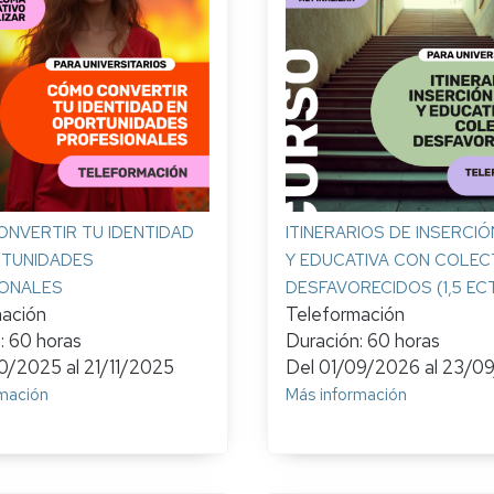
R&D
INTERNSHIP
UNITA
OUT
NVERTIR TU IDENTIDAD
ITINERARIOS DE INSERCIÓ
TUNIDADES
Y EDUCATIVA CON COLEC
ONALES
DESFAVORECIDOS (1,5 EC
mación
Teleformación
: 60 horas
Duración: 60 horas
10/2025
al
21/11/2025
Del
01/09/2026
al
23/0
mación
Más información