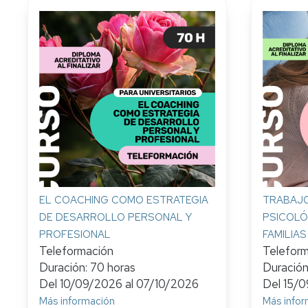
EL COACHING COMO ESTRATEGIA
TRABAJO
DE DESARROLLO PERSONAL Y
PSICOLÓ
PROFESIONAL
FAMILIAS
Teleformación
Telefor
Duración: 70 horas
Duración
Del
10/09/2026
al
07/10/2026
Del
15/
Más información
Más infor