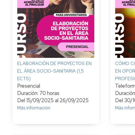
Créditos
Prácticas
entorno
rural
ELABORACIÓN DE PROYECTOS EN
CÓMO CO
EL ÁREA SOCIO-SANITARIA (1,5
EN OPOR
ECTS)
PROFESI
Presencial
Telefor
Duración: 70 horas
Duración
Del
15/09/2025
al
26/09/2025
Del
30/
Más información
Más infor