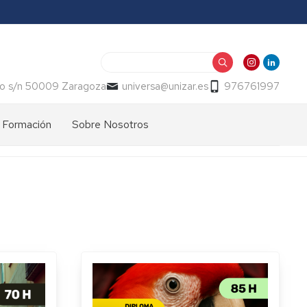
Buscar
o s/n 50009 Zaragoza
universa@unizar.es
976761997
Formación
Sobre Nosotros
Información
Presentación
General
Memorias
Cursos
-
2026
Indicadores
Normativa
Oficinas
Calidad