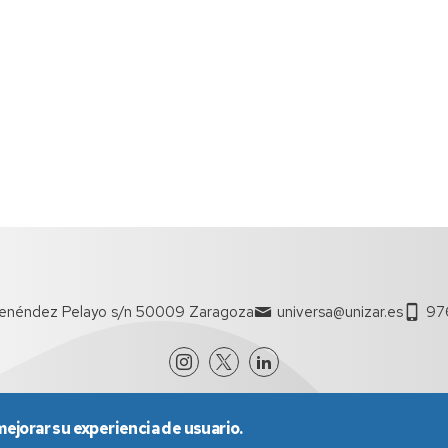
enéndez Pelayo s/n 50009 Zaragoza
universa@unizar.es
97
mejorar su experiencia de usuario.