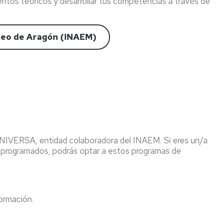
ientos teóricos y desarrollar tus competencias a través de
R&D
INTERNSHIP
UNITA
pleo de Aragón (INAEM)
OUT
 UNIVERSA, entidad colaboradora del INAEM. Si eres un/a
os programados, podrás optar a estos programas de
ormación.