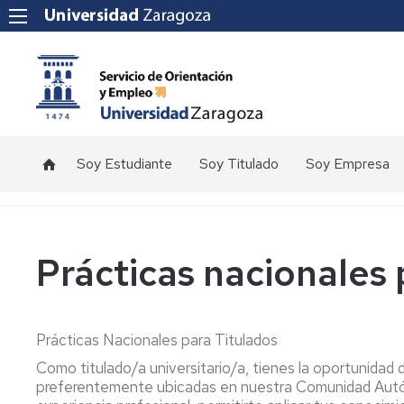
Soy Estudiante
Soy Titulado
Soy Empresa
Prácticas
Internacionales
Orientación
Prácticas
Prácticas
de
Estudiante
Títulos
Nacionales
Empleo
Ofertas
Propios
de
Prácticas nacionales 
Empleo
Prácticas
UE
Prácticas
Nacionales
Títulos
Empleo
Instituciones
Propios
Información
Internacionales
Talleres
Créditos
Prácticas Nacionales para Titulados
Prácticas
Orientación
Instituciones
de
Como titulado/a universitario/a, tienes la oportunidad d
Europeas
Titulado
preferentemente ubicadas en nuestra Comunidad Autón
Información