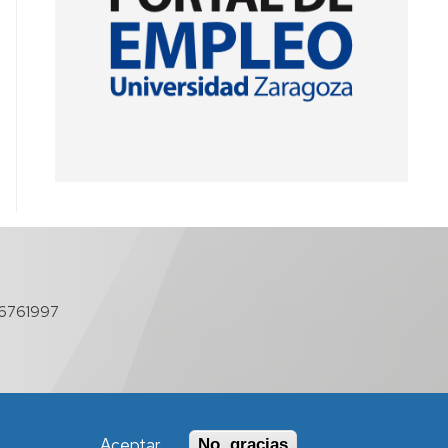
6761997
Aceptar
No, gracias