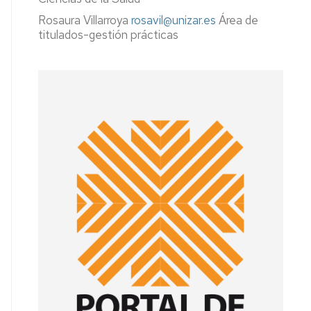
y
Mejora
Rosaura Villarroya
rosavil@unizar.es
Área de
Continua
titulados-gestión prácticas