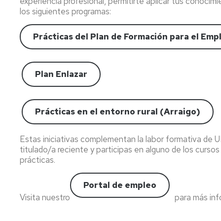
Créditos
experiencia profesional, permitirte aplicar tus conocim
Prácticas
los siguientes programas:
entorno
rural
Prácticas del Plan de Formación para el Em
Plan Enlazar
Prácticas en el entorno rural (Arraigo)
Estas iniciativas complementan la labor formativa de
titulado/a reciente y participas en alguno de los curs
prácticas.
Portal de empleo
Visita nuestro
para más inf