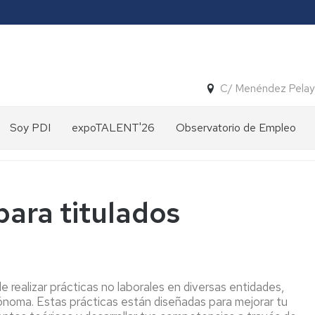
C/ Menéndez Pelay
Soy PDI
expoTALENT'26
Observatorio de Empleo
Solicitud
Tutor
expoTALENT'25
Presentación
de
de
prácticas
Tesis
expoTALENT'24
GALERÍA
Estudios
expoTALENT
actuales
para titulados
PROPUESTA
Prácticas
´24
expoTALENT'23
CURSOS
Internas
Años
2026
anteriores
R&D
INTERNSHIP
Gráficos
UNITA
e realizar prácticas no laborales en diversas entidades,
dinámicos
IN
oma. Estas prácticas están diseñadas para mejorar tu