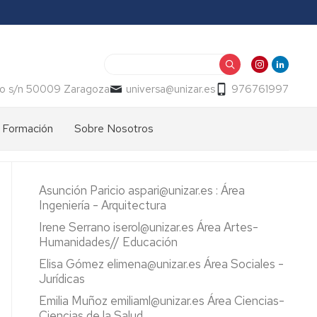
Buscar
o s/n 50009 Zaragoza
universa@unizar.es
976761997
Formación
Sobre Nosotros
Información
Presentación
General
Memorias
Asunción Paricio aspari@unizar.es : Área
Cursos
-
Ingeniería - Arquitectura
2026
Indicadores
Irene Serrano iserol@unizar.es Área Artes-
Humanidades// Educación
Normativa
Elisa Gómez elimena@unizar.es Área Sociales -
Oficinas
Jurídicas
Emilia Muñoz emiliaml@unizar.es Área Ciencias-
Calidad
Ciencias de la Salud