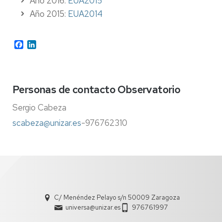
Año 2016:
EUA2015
Año 2015:
EUA2014
Facebook
LinkedIn
Personas de contacto Observatorio
Sergio Cabeza
scabeza@unizar.es
-976762310
C/ Menéndez Pelayo s/n 50009 Zaragoza
universa@unizar.es
976761997