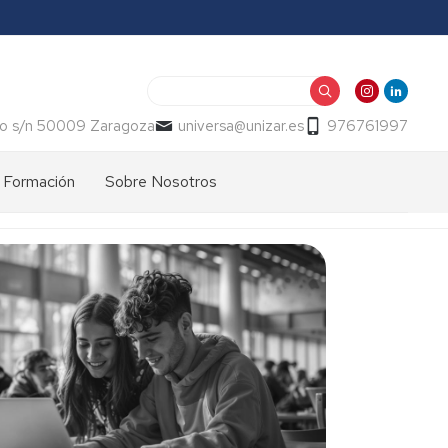
Buscar
o s/n 50009 Zaragoza
universa@unizar.es
976761997
Formación
Sobre Nosotros
Información
Presentación
General
Memorias
Cursos
-
2026
Indicadores
Normativa
Oficinas
Calidad