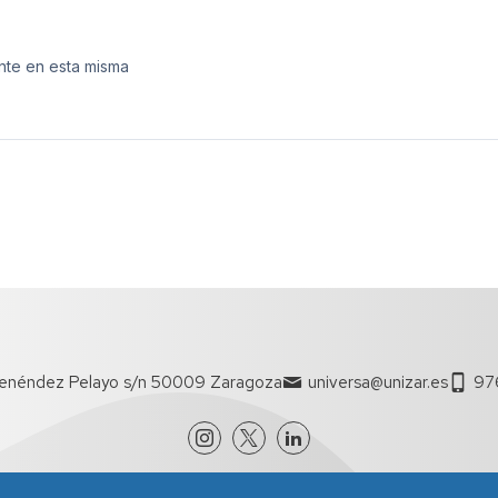
nte en esta misma
enéndez Pelayo s/n 50009 Zaragoza
universa@unizar.es
97