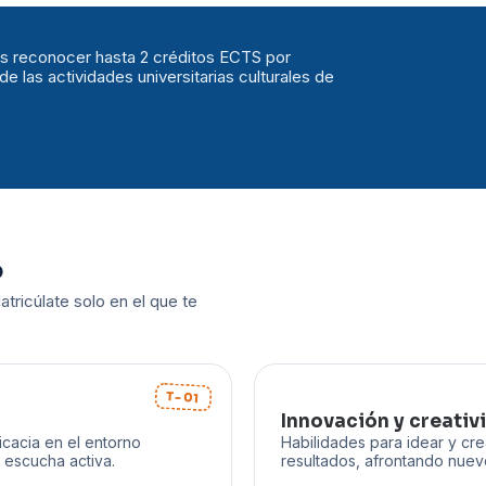
s reconocer hasta 2 créditos ECTS por
 de las actividades universitarias culturales de
o
tricúlate solo en el que te
T-01
Innovación y creativ
icacia en el entorno
Habilidades para idear y cr
 escucha activa.
resultados, afrontando nuevo