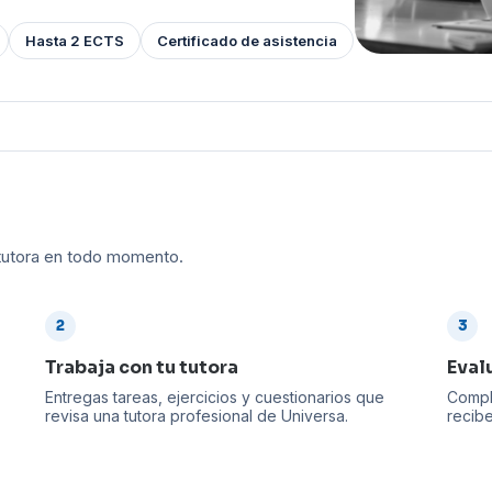
R&D
INTERNSHIP
Hasta 2 ECTS
Certificado de asistencia
UNITA
OUT
u tutora en todo momento.
2
3
Trabaja con tu tutora
Eval
Entregas tareas, ejercicios y cuestionarios que
Comple
revisa una tutora profesional de Universa.
recibe