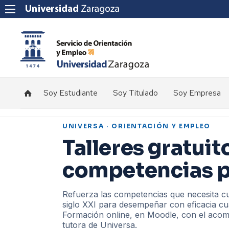
Soy Estudiante
Soy Titulado
Soy Empresa
Prácticas
Internacionales
Orientación
Prácticas
Prácticas
de
UNIVERSA · ORIENTACIÓN Y EMPLEO
Estudiante
Títulos
Nacionales
Empleo
Ofertas
Talleres gratuit
Propios
de
Empleo
Prácticas
UE
Prácticas
Nacionales
competencias p
Títulos
Empleo
Instituciones
Propios
Información
Internacionales
Talleres
Créditos
Refuerza las competencias que necesita cu
Prácticas
Orientación
Instituciones
siglo XXI para desempeñar con eficacia cua
de
Europeas
Formación online, en Moodle, con el aco
Titulado
Información
tutora de Universa.