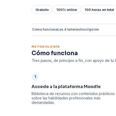
Créditos
Prácticas
Gratuito
100% online
100 horas en total
entorno
rural
Cómo funciona
Los 4 talleres
Inscripción
METODOLOGÍA
Cómo funciona
Tres pasos, de principio a fin, con apoyo de t
1
Accede a la plataforma Moodle
Biblioteca de recursos con contenidos prácticos
sobre las habilidades profesionales más
demandadas.