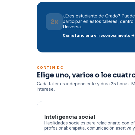
¿Eres estudiante de Grado? Puede
2x
participar en estos talleres, dentro
Universa.
Cómo funciona el reconocimiento →
CONTENIDO
Elige uno, varios o los cuatr
Cada taller es independiente y dura 25 horas. Ma
interese.
Inteligencia social
Habilidades sociales para relacionarte con ef
profesional: empatía, comunicación asertiva y