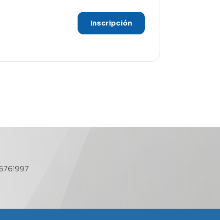
Inscripción
6761997