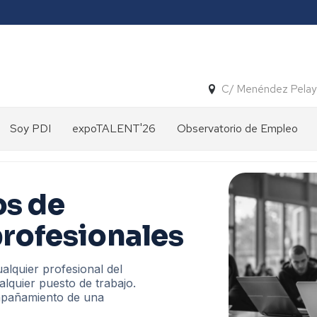
C/ Menéndez Pelay
Soy PDI
expoTALENT'26
Observatorio de Empleo
Solicitud
Tutor
expoTALENT'25
Presentación
de
de
prácticas
Tesis
expoTALENT'24
GALERÍA
Estudios
os de
expoTALENT
actuales
PROPUESTA
Prácticas
´24
expoTALENT'23
rofesionales
CURSOS
Internas
Años
2026
anteriores
R&D
alquier profesional del
INTERNSHIP
Gráficos
lquier puesto de trabajo.
UNITA
dinámicos
mpañamiento de una
IN