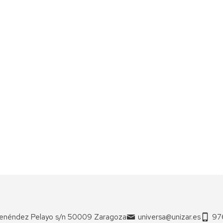
enéndez Pelayo s/n 50009 Zaragoza
universa@unizar.es
97