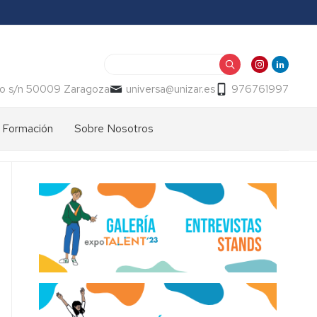
Buscar
o s/n 50009 Zaragoza
universa@unizar.es
976761997
Formación
Sobre Nosotros