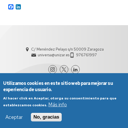
Facebook
LinkedIn
C/ Menéndez Pelayo s/n 50009 Zaragoza
universa@unizar.es
976761997
Utilizamos cookies en este sitio web para mejorar su
experiencia de usuario.
Al hacer click en Aceptar, otorga su consentimiento para que
Más info
establezcamos cookies.
Aviso Legal
Condiciones generales de uso
Aceptar
No, gracias
Política de Privacidad
Política de Cookies
Política de Accesibilidad