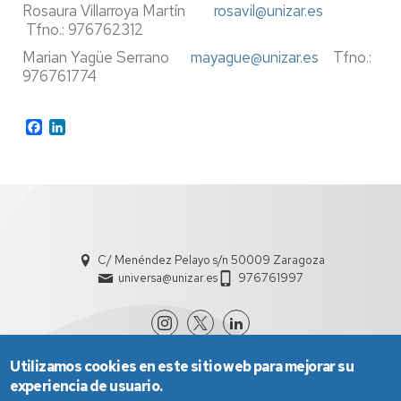
Rosaura Villarroya Martín
rosavil@unizar.es
Tfno.: 976762312
Marian Yagüe Serrano
mayague@unizar.es
Tfno.:
976761774
Facebook
LinkedIn
C/ Menéndez Pelayo s/n 50009 Zaragoza
universa@unizar.es
976761997
Utilizamos cookies en este sitio web para mejorar su
experiencia de usuario.