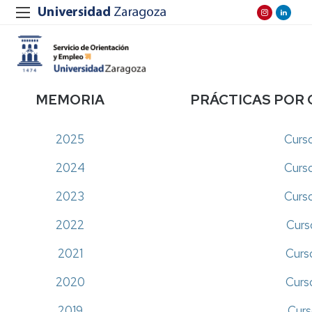
MEMORIA
PRÁCTICAS POR
2025
Curs
2024
Curs
2023
Curs
2022
Curs
2021
Curs
2020
Curs
2019
Curs