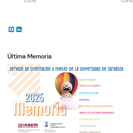
2008
Curs
Facebook
LinkedIn
Última Memoria