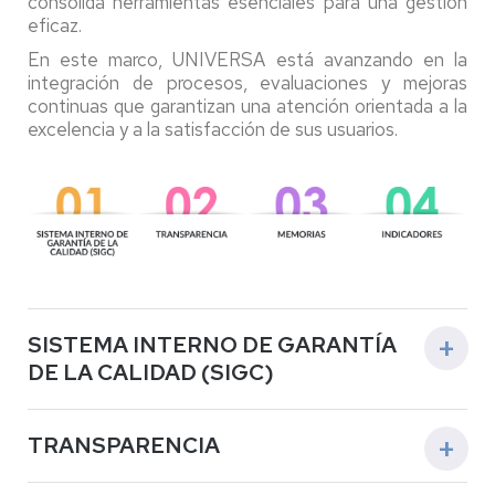
consolida herramientas esenciales para una gestión
eficaz.
En este marco, UNIVERSA está avanzando en la
integración de procesos, evaluaciones y mejoras
continuas que garantizan una atención orientada a la
excelencia y a la satisfacción de sus usuarios.
SISTEMA INTERNO DE GARANTÍA
DE LA CALIDAD (SIGC)
DOCUMENTACIÓN DEL SISTEMA INTERNO DE
TRANSPARENCIA
GARANTÍA DE LA CALIDAD (SIGC) DE UNIVERSA
1. Comisión de Calidad