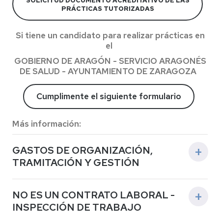
SOLICITUD DOCUMENTO ACREDITATIVO DE LAS
PRÁCTICAS TUTORIZADAS
Si tiene un candidato para realizar prácticas en
el
GOBIERNO DE ARAGÓN - SERVICIO ARAGONÉS
DE SALUD - AYUNTAMIENTO DE ZARAGOZA
Cumplimente el siguiente formulario
Más información:
GASTOS DE ORGANIZACIÓN,
TRAMITACIÓN Y GESTIÓN
Hasta ahora, por la gestión de las prácticas
NO ES UN CONTRATO LABORAL -
extracurriculares se venía cobrando 50 euros más IVA,
INSPECCIÓN DE TRABAJO
aunque cambiasen las condiciones y hubiese
ampliaciones, lo cual implica la necesidad de elaborar