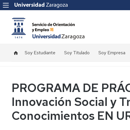
Soy Estudiante
Soy Titulado
Soy Empresa
Prácticas
Internacionales
Orientación
Prácticas
Prácticas
de
Estudiante
Títulos
Nacionales
Empleo
Ofertas
Propios
de
PROGRAMA DE PRÁC
Empleo
Prácticas
UE
Prácticas
Nacionales
Títulos
Empleo
Instituciones
Innovación Social y T
Propios
Información
Internacionales
Talleres
Créditos
Conocimientos EN U
Prácticas
Orientación
Instituciones
de
Europeas
Titulado
Información