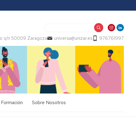
Buscar
o s/n 50009 Zaragoza
universa@unizar.es
976761997
Formación
Sobre Nosotros
Información
Presentación
General
Memorias
Cursos
-