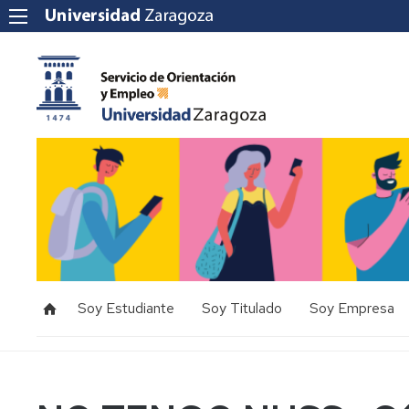
Soy Estudiante
Soy Titulado
Soy Empresa
Prácticas
Internacionales
Orientación
Prácticas
Prácticas
de
Estudiante
Títulos
Nacionales
Empleo
Ofertas
Propios
de