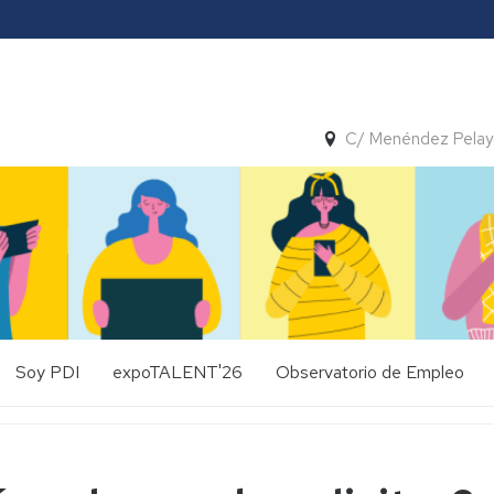
C/ Menéndez Pelay
Soy PDI
expoTALENT'26
Observatorio de Empleo
Solicitud
Tutor
expoTALENT'25
Presentación
de
de
prácticas
Tesis
expoTALENT'24
GALERÍA
Estudios
expoTALENT
actuales