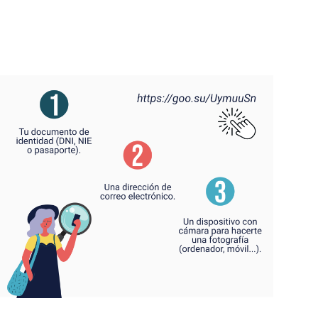
2026
Indicadores
Normativa
Oficinas
Calidad
y
Mejora
Continua