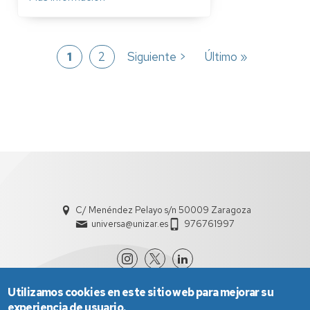
Paginación
Página
1
Página
2
Siguiente
Siguiente >
Última
Último »
página
página
C/ Menéndez Pelayo s/n 50009 Zaragoza
universa@unizar.es
976761997
Utilizamos cookies en este sitio web para mejorar su
experiencia de usuario.