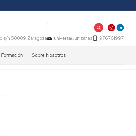
Buscar
o s/n 50009 Zaragoza
universa@unizar.es
976761997
Formación
Sobre Nosotros
Información
Presentación
General
Memorias
Cursos
-
2026
Indicadores
Normativa
Oficinas
Calidad