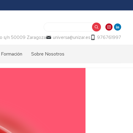
Buscar
o s/n 50009 Zaragoza
universa@unizar.es
976761997
Formación
Sobre Nosotros
Información
Presentación
General
Memorias
Cursos
-
2026
Indicadores
Normativa
Oficinas
Calidad